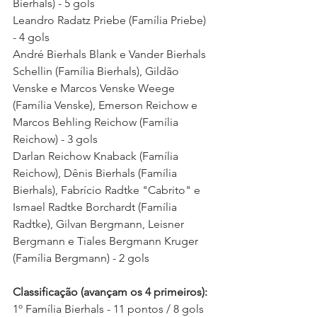
Bierhals) - 5 gols 
Leandro Radatz Priebe (Família Priebe) 
- 4 gols  
André Bierhals Blank e Vander Bierhals 
Schellin (Família Bierhals), Gildão 
Venske e Marcos Venske Weege 
(Família Venske), Emerson Reichow e 
Marcos Behling Reichow (Família 
Reichow) - 3 gols
Darlan Reichow Knaback (Família 
Reichow), Dênis Bierhals (Família 
Bierhals), Fabrício Radtke "Cabrito" e 
Ismael Radtke Borchardt (Família 
Radtke), Gilvan Bergmann, Leisner 
Bergmann e Tiales Bergmann Kruger 
(Família Bergmann) - 2 gols
Classificação (avançam os 4 primeiros):
1º Família Bierhals - 11 pontos / 8 gols 