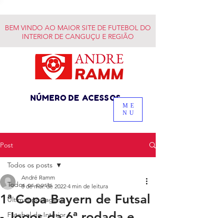
BEM VINDO AO MAIOR SITE DE FUTEBOL DO
INTERIOR DE CANGUÇU E REGIÃO
NÚMERO DE ACESSOS
ME
NU
Post
Todos os posts
André Ramm
Todos os posts
8 de mar. de 2022
4 min de leitura
1ª Copa Bayern de Futsal
Últimas postagens
- Jogos da 6ª rodada e
Futebol do Interior