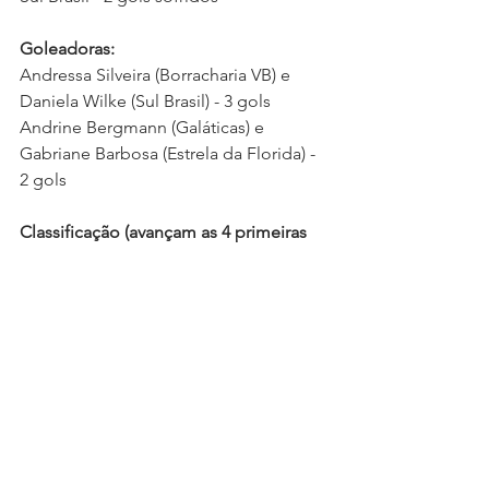
Goleadoras:
Andressa Silveira (Borracharia VB) e 
Daniela Wilke (Sul Brasil) - 3 gols
Andrine Bergmann (Galáticas) e 
Gabriane Barbosa (Estrela da Florida) - 
2 gols 
Classificação (avançam as 4 primeiras 
colocadas):
1º Sul Brasil - 7 pontos / 2 gols sofridos
2º Borracharia VB - 4 pontos / nenhum 
gol sofrido
3º Matrix - 3 pontos / 8 gols sofridos 
(confronto direto)
4º Galáticas - 3 pontos / 4 gols sofridos
5º Estrela da Florida - 0 ponto / 7 gols 
sofridos