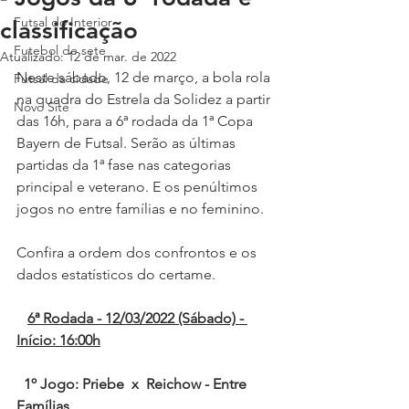
Futsal do Interior
classificação
Futebol de sete
Atualizado:
12 de mar. de 2022
Neste sábado, 12 de março, a bola rola 
Futsal da cidade
na quadra do Estrela da Solidez a partir 
Novo Site
das 16h, para a 6ª rodada da 1ª Copa 
Bayern de Futsal. Serão as últimas 
partidas da 1ª fase nas categorias 
principal e veterano. E os penúltimos 
jogos no entre famílias e no feminino.
Confira a ordem dos confrontos e os 
dados estatísticos do certame.
6ª Rodada - 12/03/2022 (Sábado) - 
Início: 16:00h
1º Jogo: Priebe  x  Reichow - Entre 
Famílias 