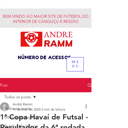
BEM VINDO AO MAIOR SITE DE FUTEBOL DO
INTERIOR DE CANGUÇU E REGIÃO
NÚMERO DE ACESSOS
ME
NU
Post
Todos os posts
André Ramm
Todos os posts
19 de mai. de 2025
2 min de leitura
1ª Copa Havaí de Futsal -
Últimas postagens
Resultados da 6ª rodada
Futebol do Interior