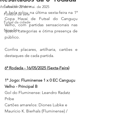
Futsal do Interior
Atualizado:
22 de mai. de 2025
A bola rolou na última sexta-feira na 1ª 
Futebol de sete
Copa Havaí de Futsal do Canguçu 
Futsal da cidade
Velho, com partidas sensacionais nas 
Novo Site
quatro categorias e ótima presença de 
público.
Confira placares, artilharia, cartões e 
destaques de cada partida.
6ª Rodada - 16/05/2025 (Sexta-Feira)
1º Jogo: Fluminense 1 x 0 EC Canguçu 
Velho - Principal B
Gol do Fluminense: Leandro Radatz 
Pribe 
Cartões amarelos: Diones Lubke e 
Maurício K. Bierhals (Fluminense) / 