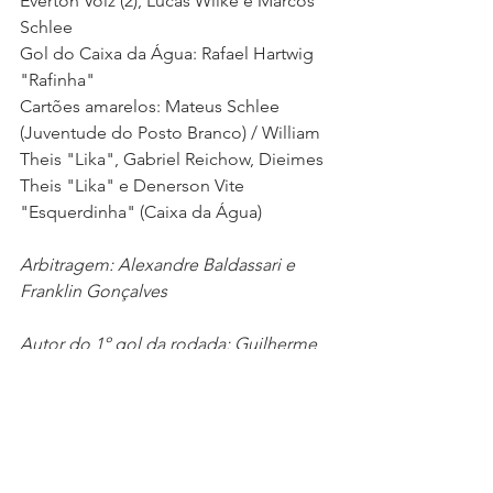
Éverton Volz (2), Lucas Wilke e Marcos 
Schlee 
Gol do Caixa da Água: Rafael Hartwig 
"Rafinha" 
Cartões amarelos: Mateus Schlee 
(Juventude do Posto Branco) / William 
Theis "Lika", Gabriel Reichow, Dieimes 
Theis "Lika" e Denerson Vite 
"Esquerdinha" (Caixa da Água) 
Arbitragem: Alexandre Baldassari e 
Franklin Gonçalves 
Autor do 1º gol da rodada: Guilherme 
Weege (Bayern) 
A 3ª rodada será realizada dia 17 de 
agosto (sábado), a partir das 14h.