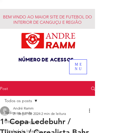
BEM VINDO AO MAIOR SITE DE FUTEBOL DO
INTERIOR DE CANGUÇU E REGIÃO
NÚMERO DE ACESSOS
ME
NU
Post
Todos os posts
André Ramm
Todos os posts
21 de jul. de 2024
2 min de leitura
1ª Copa Ledebuhr /
Últimas postagens
Tijuana / Cerealista Bahr
Futebol do Interior