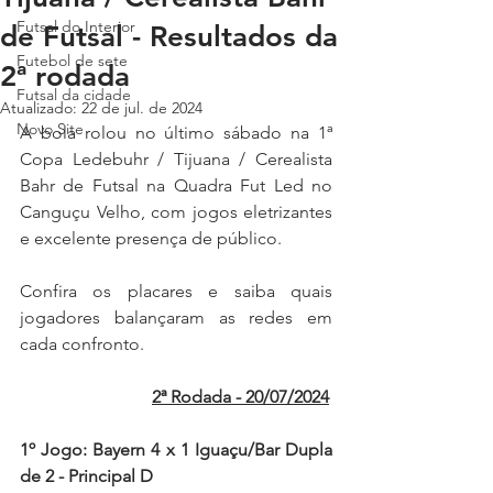
Futsal do Interior
de Futsal - Resultados da
Futebol de sete
2ª rodada
Futsal da cidade
Atualizado:
22 de jul. de 2024
Novo Site
A bola rolou no último sábado na
 1ª 
Copa Ledebuhr / Tijuana / Cerealista 
Bahr de Futsal na Quadra Fut Led no 
Canguçu Velho, com jogos eletrizantes 
e excelente presença de público.
Confira os placares e saiba quais 
jogadores balançaram as redes em 
cada confronto.
2ª Rodada - 20/07/2024
1º Jogo: Bayern 4 x 1 Iguaçu/Bar Dupla 
de 2 - Principal D