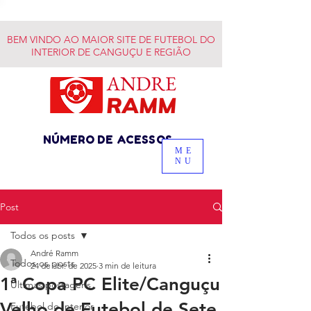
BEM VINDO AO MAIOR SITE DE FUTEBOL DO
INTERIOR DE CANGUÇU E REGIÃO
NÚMERO DE ACESSOS
ME
NU
Post
Todos os posts
André Ramm
Todos os posts
24 de abr. de 2025
3 min de leitura
1ª Copa PC Elite/Canguçu
Últimas postagens
Velho de Futebol de Sete
Futebol do Interior