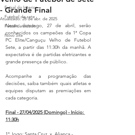
Futsal do Interior
- Grande Final
Futebol de sete
Atualizado:
28 de abr. de 2025
Neste domingo, 27 de abril, 
serão
Futsal da cidade
conhecidos os 
campeões 
da 1ª Copa 
Novo Site
PC Elite/Canguçu Velho de Futebol 
Sete, a partir das 11:30h da manhã. A 
expectativa 
é 
de partidas eletrizantes e 
grande presen
ç
a de p
ú
blico.
Acompanhe a programação das 
decisões, saiba também quais atletas e 
equipes disputam as premiações em 
cada categoria.
Final - 27/04/2025 (Domingo) - Início: 
11:30h
1º Jogo: Santa Cruz  x  Aliança - 