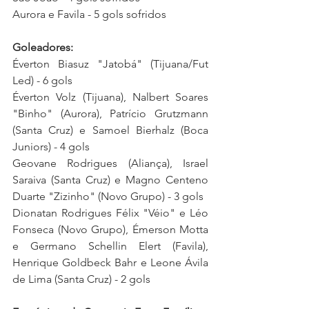
Aurora e Favila - 5 gols sofridos
Goleadores:
Éverton Biasuz "Jatobá" (Tijuana/Fut 
Led) - 6 gols
Éverton Volz (Tijuana), Nalbert Soares 
"Binho" (Aurora), Patrício Grutzmann 
(Santa Cruz) 
e 
Samoel Bierhalz (Boca 
Juniors)
- 4 gols
Geovane Rodrigues (Aliança), 
Israel 
Saraiva (Santa Cruz) e Magno Centeno 
Duarte "Zizinho" (Novo Grupo) - 3 gols
Dionatan Rodrigues Félix "Véio" e Léo 
Fonseca (Novo Grupo), 
Émerson Motta 
e 
Germano Schellin Elert 
(Favila)
, 
Henrique Goldbeck Bahr e Leone Ávila 
de Lima (Santa Cruz) - 2 gols 