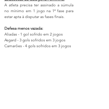
A atleta precisa ter assinado a súmula 
no mínimo em 1 jogo na 1ª fase para 
estar apta à disputar as fases finais.
Defesa menos vazada:
Aliadas - 1 gol sofrido em 2 jogos
Asgard - 3 gols sofridos em 3 jogos
Camarões - 4 gols sofridos em 3 jogos
Goleadora:
Bianca Thiel Blank (Aliadas) - 4 gols