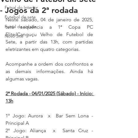
Futsal do Interior
- Jogos da 2ª rodada
Futebol de sete
Neste sábado, 04 de janeiro de 2025, 
Futsal da cidade
terá sequência a 1ª Copa PC 
Elite/Canguçu Velho de Futebol de 
Novo Site
Sete, a partir das 13h, com partidas 
eletrizantes em quatro categorias.
Acompanhe a ordem dos confrontos e 
as demais informações. Ainda há 
algumas vagas.
2ª Rodada - 04/01/2025 (Sábado) - Início: 
13h
1º Jogo: Aurora  x  Bar Sem Lona - 
Principal A
2º Jogo: Aliança  x  Santa Cruz - 
Principal B