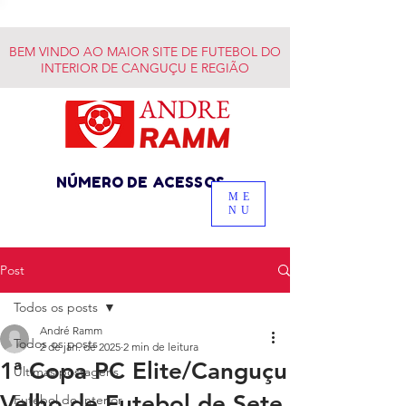
BEM VINDO AO MAIOR SITE DE FUTEBOL DO
INTERIOR DE CANGUÇU E REGIÃO
NÚMERO DE ACESSOS
ME
NU
Post
Todos os posts
André Ramm
Todos os posts
2 de jan. de 2025
2 min de leitura
1ª Copa PC Elite/Canguçu
Últimas postagens
Velho de Futebol de Sete
Futebol do Interior