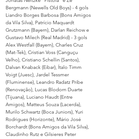
Jonatas Neitzke "Pistola" e Zé 
Bergmann (Newells Old Boys) - 4 gols
Liandro Borges Barbosa (Bons Amigos 
da Vila Silva), Patrício Maquardt 
Grutzmann (Bayern), Darlan Reichow e 
Gustavo Milech (Real Madrid) - 3 gols
Alex Westfall (Bayern), Charles Cruz 
(Mat-Tek), Cristian Voss (Canguçu 
Velho), Cristiano Schellin (Santos), 
Dalvan Knaback (Eibar), Ítalo Timm 
Voigt (Juesc), Jardel Tessmer 
(Fluminense), Leandro Radatz Pribe 
(Renovação), Lucas Blodorn Duarte 
(Tijuana), Luciano Haudt (Entre 
Amigos), Matteus Souza (Lacerda), 
Murilo Schwartz (Boca Juniors), Yuri 
Rodrigues (Horizonte), Mário José 
Borchardt (Bons Amigos da Vila Silva), 
Claudinho Rutz e Gilsieres Peter 