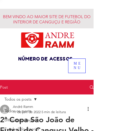
BEM VINDO AO MAIOR SITE DE FUTEBOL DO
INTERIOR DE CANGUÇU E REGIÃO
NÚMERO DE ACESSOS
ME
NU
Post
Todos os posts
André Ramm
Todos os posts
11 de jan. de 2022
5 min de leitura
2ª Copa São João de
Últimas postagens
Futsal do Canguçu Velho -
Futebol do Interior