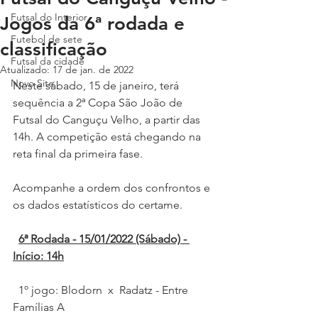
Futsal do Interior
Jogos da 6ª rodada e
Futebol de sete
classificação
Futsal da cidade
Atualizado:
17 de jan. de 2022
Novo Site
Neste sábado, 15 de janeiro, terá 
sequência a 2ª Copa São João de 
Futsal do Canguçu Velho, a partir das 
14h. A competição está chegando na 
reta final da primeira fase.
Acompanhe a ordem dos confrontos e 
os dados estatísticos do certame.
6ª Rodada - 15/01/2022 (Sábado) - 
Início: 14h
  1º jogo: Blodorn  x  Radatz - Entre 
Famílias A   