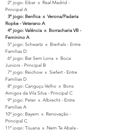
  2º jogo: Eibar  x  Real Madrid - 
Principal A   
  3º jogo: Benfica  x  Verona/Padaria 
Ropke - Veterano A   
  4º jogo: Valência  x  Borracharia VB - 
Feminino A
  5º jogo: Schwartz  x  Bierhals - Entre 
Famílias D   
  6º jogo: Bar Sem Lona  x  Boca 
Juniors - Principal B   
7º jogo: Reichow  x  Siefert - Entre 
Famílias D   
  8º jogo: Canguçu Velho  x  Bons 
Amigos da Vila Silva - Principal C   
  9º jogo: Peter  x  Albrecht - Entre 
Famílias A 
10º jogo: Bayern  x  Renovação - 
Principal C 
11º jogo: Tijuana  x  Nem Te Abala - 