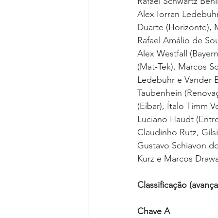
Rafael Schwartz Behl
Alex Iorran Ledebuh
Duarte (Horizonte), 
Rafael Amálio de Sou
Alex Westfall (Bayer
(Mat-Tek), Marcos Sc
Ledebuhr e Vander Bi
Taubenhein (Renovaçã
(Eibar), Ítalo Timm 
Luciano Haudt (Entre
Claudinho Rutz, Gils
Gustavo Schiavon do
Kurz e Marcos Drawan
Classificação (avanç
Chave A