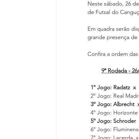
Neste sábado, 26 de 
de Futsal do Canguçu
Em quadra serão disp
grande presença de 
Confira a ordem das
9ª Rodada - 26/
1º Jogo: Radatz  x  
  2º Jogo: Real Madr
  3º Jogo: Albrecht  
4º Jogo: Horizonte  
5º Jogo: Schroder  x
  6º Jogo: Fluminens
7º Jogo: Lacerda  x 