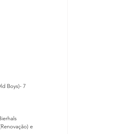
ld Boys)- 7 
ierhals 
 (Renovação) e 