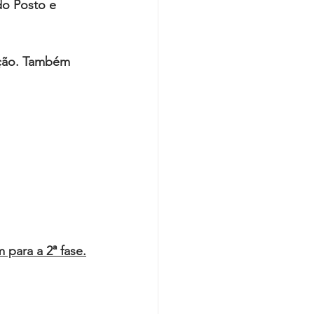
do Posto e 
ação. Também 
 
para a 2ª fase.