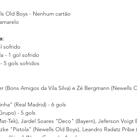
ls Old Boys - Nenhum cartão 
 amarelo  
: 
l sofrido
a - 1 gol sofrido 
 5 gols sofridos  
r (Bons Amigos da Vila Silva) e Zé Bergmann (Newells O
inha" (Real Madrid) - 6 gols
rupo) - 5 gols
at-Tek), Jardel Soares "Deco" (Bayern), Jeferson Voigt B
tzke "Pistola" (Newells Old Boys), Leandro Radatz Pribe