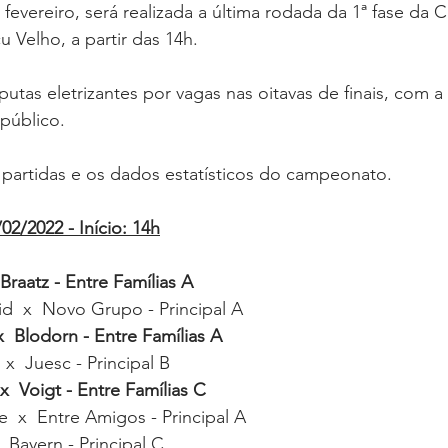
fevereiro, será realizada a última rodada da 1ª fase da
 Velho, a partir das 14h. 
utas eletrizantes por vagas nas oitavas de finais, com a
público.
 partidas e os dados estatísticos do campeonato.
02/2022 - Início: 14h
Braatz - Entre Famílias A   
id  x  Novo Grupo - Principal A   
x  Blodorn - Entre Famílias A   
x  Juesc - Principal B   
  Voigt - Entre Famílias C   
e  x  Entre Amigos - Principal A 
 Bayern - Principal C   