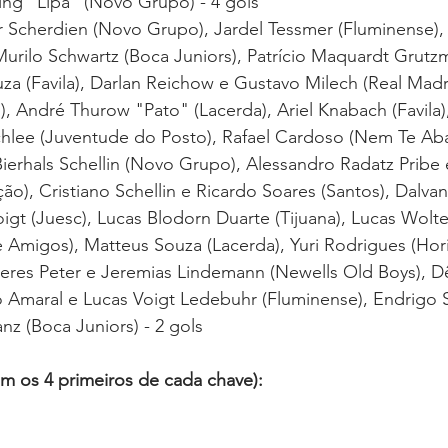
ing "Lipa" (Novo Grupo) - 4 gols
r Scherdien (Novo Grupo), Jardel Tessmer (Fluminense),
Murilo Schwartz (Boca Juniors), Patrício Maquardt Grutzm
za (Favila), Darlan Reichow e Gustavo Milech (Real Madri
n), André Thurow "Pato" (Lacerda), Ariel Knabach (Favila)
hlee (Juventude do Posto), Rafael Cardoso (Nem Te Abal
erhals Schellin (Novo Grupo), Alessandro Radatz Pribe 
o), Cristiano Schellin e Ricardo Soares (Santos), Dalva
Voigt (Juesc), Lucas Blodorn Duarte (Tijuana), Lucas Wolt
 Amigos), Matteus Souza (Lacerda), Yuri Rodrigues (Hori
ieres Peter e Jeremias Lindemann (Newells Old Boys), Dên
 Amaral e Lucas Voigt Ledebuhr (Fluminense), Endrigo S
z (Boca Juniors) - 2 gols
am os 4 primeiros de cada chave):