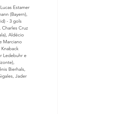
 Lucas Estamer 
ann (Bayern), 
d) - 3 gols
, Charles Cruz 
a), Aldécio 
e Marciano 
n Knaback 
er Ledebuhr e 
zonte), 
is Bierhals, 
igales, Jader 