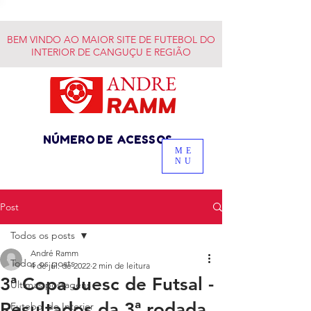
BEM VINDO AO MAIOR SITE DE FUTEBOL DO
INTERIOR DE CANGUÇU E REGIÃO
NÚMERO DE ACESSOS
ME
NU
Post
Todos os posts
André Ramm
Todos os posts
4 de jul. de 2022
2 min de leitura
3ª Copa Juesc de Futsal -
Últimas postagens
Resultados da 3ª rodada
Futebol do Interior