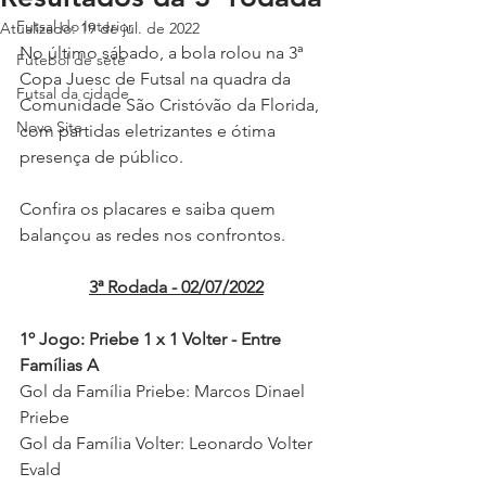
Futsal do Interior
Atualizado:
19 de jul. de 2022
No último sábado, a bola rolou na 3ª 
Futebol de sete
Copa Juesc de Futsal na quadra da 
Futsal da cidade
Comunidade São Cristóvão da Florida, 
Novo Site
com partidas eletrizantes e ótima 
presença de público. 
Confira os placares e saiba quem 
balançou as redes nos confrontos. 
3ª Rodada - 02/07/2022
1º Jogo: Priebe 1 x 1 Volter - Entre 
Famílias A
Gol da Família Priebe: Marcos Dinael 
Priebe 
Gol da Família Volter: Leonardo Volter 
Evald 