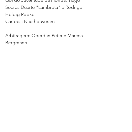
Gol do Juventude da Florida: Tiago 
Soares Duarte "Lambreta" e Rodrigo 
Helbig Ropke 
Cartões: Não houveram 
Arbitragem: Oberdan Peter e Marcos 
Bergmann 
A 4ª rodada será realizada no dia 23 de 
julho,  a partir das 14h.