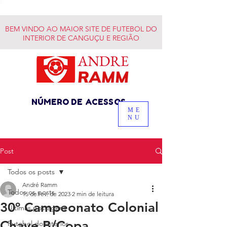
BEM VINDO AO MAIOR SITE DE FUTEBOL DO
INTERIOR DE CANGUÇU E REGIÃO
NÚMERO DE ACESSOS
ME
NU
Post
Todos os posts
André Ramm
Todos os posts
15 de fev. de 2023
2 min de leitura
30º Campeonato Colonial
Últimas postagens
Chave B/Copa
Futebol do Interior