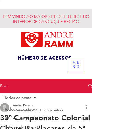
BEM VINDO AO MAIOR SITE DE FUTEBOL DO
INTERIOR DE CANGUÇU E REGIÃO
NÚMERO DE ACESSOS
ME
NU
Post
Todos os posts
André Ramm
Todos os posts
4 de abr. de 2023
3 min de leitura
30º Campeonato Colonial
Últimas postagens
Chave B - Placares da 5ª
Futebol do Interior