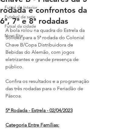
Futsal do Interior
rodada e confrontos da
Futebol de sete
6ª, 7ª e 8ª rodadas
Futsal da cidade
A bola rolou na quadra do Estrela da 
Novo Site
Solidez para a 5ª rodada do Colonial 
Chave B/Copa Distribuidora de 
Bebidas do Alemão, com jogos 
eletrizantes e grande presença de 
público.
Confira os resultados e a programação 
das três rodadas para o Feriadão de 
Páscoa.
5ª Rodada - Estrela - 02/04/2023
Categoria Entre Famílias: