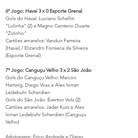
6º Jogo: Havaí 3 x 0 Esporte Grenal
Gols do Havaí: Luciano Schellin 
"Lulinha" (2) e Magno Centeno Duarte 
"Zizinho"   
Cartões amarelos: Vanduir Ferreira 
(Havaí) / Elizandro Fonseca da Silveira 
(Esporte Grenal) 
7º Jogo: Canguçu Velho 3 x 2 São João
Gols do Canguçu Velho: Maicon 
Hartwig, Diego Voss e Alex Iorran 
Ledebuhr Scherdien 
Gols do São João: Éverton Volz (2)
Cartões amarelos: Jader Kurz e Alex 
Iorran Ledebuhr Scherdien (Canguçu 
Velho)
Arbitragem: Érico Andrade e Diego 