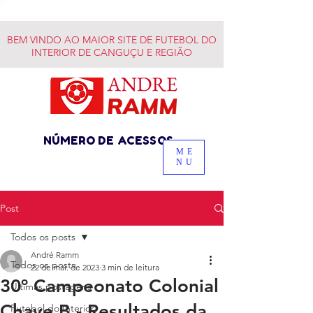
BEM VINDO AO MAIOR SITE DE FUTEBOL DO
INTERIOR DE CANGUÇU E REGIÃO
NÚMERO DE ACESSOS
ME
NU
Post
Todos os posts
André Ramm
Todos os posts
22 de mai. de 2023
3 min de leitura
30º Campeonato Colonial
Últimas postagens
Chave B - Resultados da
Futebol do Interior