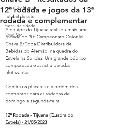
Futsal do Interior
12ª rodada e jogos da 13ª
Futebol de sete
rodada e complementar
Futsal da cidade
A equipe do Tijuana realizou mais uma 
Novo Site
rodada do 30º Campeonato Colonial 
Chave B/Copa Distribuidora de 
Bebidas do Alemão, na quadra do 
Estrela na Solidez. Um grande público 
compareceu e assistiu partidas 
eletrizantes.
Confira os placares e a ordem dos 
confrontos para as rodadas de 
domingo e segunda-feira.
12ª Rodada - Tijuana (Quadra do 
Estrela) - 21/05/2023