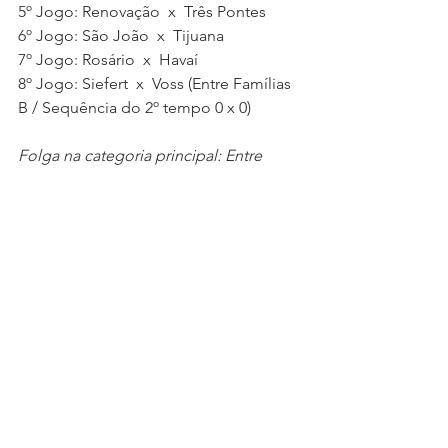
5º Jogo: Renovação  x  Três Pontes   
6º Jogo: São João  x  Tijuana 
7º Jogo: Rosário  x  Havaí 
8º Jogo: Siefert  x  Voss (Entre Famílias 
B / Sequência do 2º tempo 0 x 0)
Folga na categoria principal: Entre 
Amigos da Florida (ganhou 2 pontos 
extra no sorteio. Terá que fazer o 
serviço de mesário e gandulas).