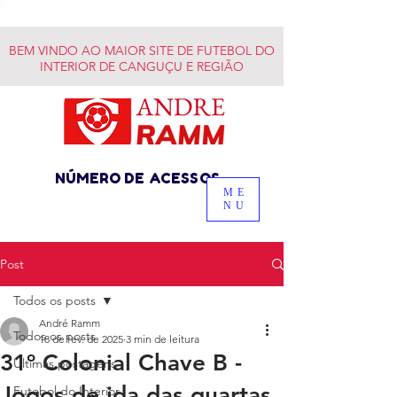
BEM VINDO AO MAIOR SITE DE FUTEBOL DO
INTERIOR DE CANGUÇU E REGIÃO
NÚMERO DE ACESSOS
ME
NU
Post
Todos os posts
André Ramm
Todos os posts
18 de fev. de 2025
3 min de leitura
31º Colonial Chave B -
Últimas postagens
Jogos de ida das quartas
Futebol do Interior