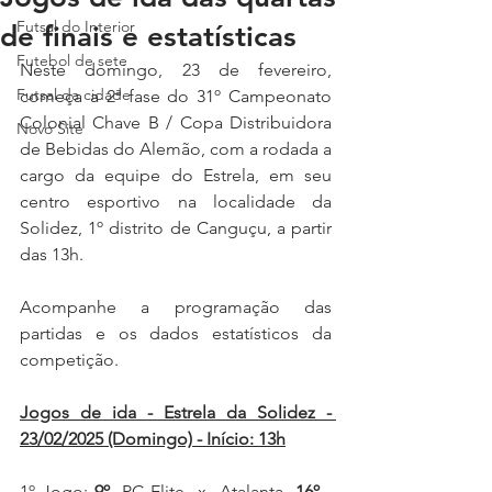
Futsal do Interior
de finais e estatísticas
Futebol de sete
Neste domingo, 23 de fevereiro, 
Futsal da cidade
começa a 2ª fase do 31º Campeonato 
Colonial Chave B / Copa Distribuidora 
Novo Site
de Bebidas do Alemão, com a rodada a 
cargo da equipe do Estrela, em seu 
centro esportivo na localidade da 
Solidez, 1º distrito de Canguçu, a partir 
das 13h.
Acompanhe a programação das 
partidas e os dados estatísticos da 
competição.
Jogos de ida - Estrela da Solidez - 
23/02/2025 (Domingo) - Início: 13h
1º Jogo:
9º
PC Elite  x  Atalanta
16º
- 