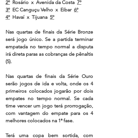
2º
  Rosário  x  Avenida da Costa  
7º
3º
  EC Canguçu Velho  x  Eibar  
6º
4º
  Havaí  x  Tijuana  
5º
Nas quartas de finais da Série Bronze 
será jogo único. Se a partida terminar 
empatada no tempo normal a disputa 
irá direta paras as cobranças de pênaltis 
(5).
Nas quartas de finais da Série Ouro 
serão jogos de ida e volta, onde os 4 
primeiros colocados jogarão por dois 
empates no tempo normal. Se cada 
time vencer um jogo terá prorrogação, 
com vantagem do empate para os 4 
melhores colocados na 
1
ª fase.
Terá uma copa bem sortida, com 