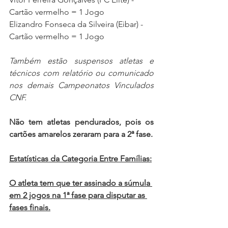
Cartão vermelho = 1 Jogo
Elizandro Fonseca da Silveira (Eibar)
 - 
Cartão vermelho = 1 Jogo
Também estão suspensos atletas e 
técnicos com relatório ou comunicado 
nos demais Campeonatos Vinculados 
CNF.
Não tem atletas pendurados, pois os 
cartões amarelos zeraram para a 
2ª
fase.
Estatísticas da Categoria Entre Famílias:
O atleta tem que ter assinado a súmula 
em 2 jogos na 1ª fase para disputar as 
fases finais.