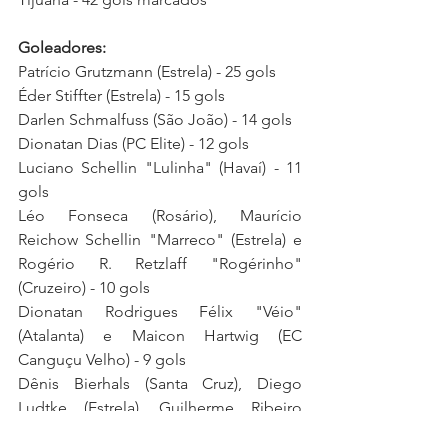
Goleadores:
Patrício Grutzmann (Estrela) - 25 gols
Éder Stiffter (Estrela) - 15 gols
Darlen Schmalfuss (São João) - 14 gols 
Dionatan Dias (PC Elite) - 12 gols
Luciano Schellin "Lulinha" (Havaí) - 11 
gols
Léo Fonseca (Rosário), Maurício 
Reichow Schellin "Marreco" (Estrela) e 
Rogério R. Retzlaff "Rogérinho" 
(Cruzeiro) - 10 gols
Dionatan Rodrigues Félix "Véio" 
(Atalanta) 
e 
Maicon Hartwig (EC 
Canguçu Velho) - 9 gols
Dênis Bierhals (Santa Cruz), Diego 
Ludtke (Estrela), 
Guilherme Ribeiro 
"Guilherminho" (Havaí), Luca Lemke 