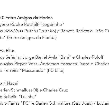
x 0 Entre Amigos da Florida
gério Ropke Retzlaff "Rogérinho"
urício Voss Rusch (Cruzeiro) / Renato Radatz e João Car
ta" (Entre Amigos da Florida)
PC Elite
us Seferim, Jorge Baniel Ávila "Bani" e Charles Roloff 
ouglas Pieper Voss, Anderson Fonseca Dutra e Charles R
 Ferreira "Mascarado" (PC Elite) 
x 1 Havaí
rlen Schmalfuss (4) e Charles Cruz 
o Schelin "Lulinha" 
blo Farias "PC" e Darlen Schmalfuss (
São João) / 
Lucian