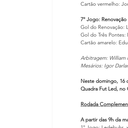
Cartão vermelho: Joni
7º Jogo: Renovação 
Gol do Renovação: L
Gol do Três Pontes:
Cartão amarelo: Edua
Arbitragem: William
Mesários: Igor Darlan
Neste domingo, 16 d
Quadra Fut Led, no 
Rodada Complementa
A partir das 9h da m
1º Jogo: Ledebuhr  x