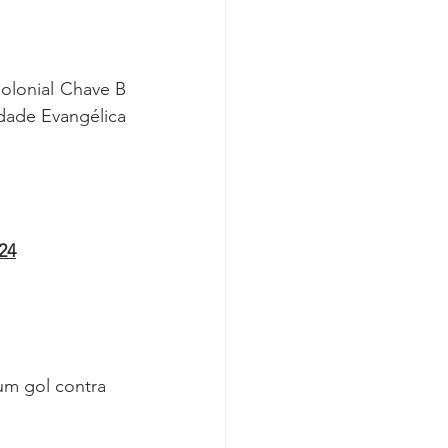
lonial Chave B 
ade Evangélica 
 
24
um gol contra 