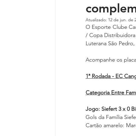
complem
Atualizado:
12 de jun. de 
O Esporte Clube Can
/ Copa Distribuidor
Luterana São Pedro, 
Acompanhe os placa
1ª Rodada - EC Can
Categoria Entre Famí
Jogo: Siefert 3 x 0 Bi
Gols da Família Sief
Cartão amarelo: Marc