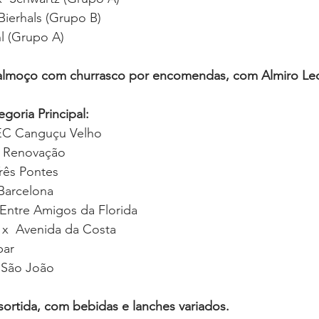
 Bierhals (Grupo B) 
hl (Grupo A) 
 almoço com churrasco por encomendas, com Almiro Le
egoria Principal:
  EC Canguçu Velho
  Renovação 
Três Pontes 
 Barcelona 
  Entre Amigos da Florida 
 x  Avenida da Costa
bar
  São João 
ortida, com bebidas e lanches variados.