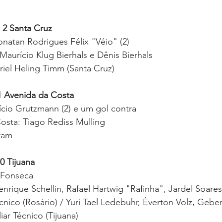
x 2 Santa Cruz
onatan Rodrigues Félix "Véio" (2)
Maurício Klug Bierhals e Dênis Bierhals 
iel Heling Timm (Santa Cruz)
 1 Avenida da Costa
rício Grutzmann (2) e um gol contra 
osta: Tiago Rediss Mulling 
ram 
0 Tijuana
 Fonseca 
nrique Schellin, Rafael Hartwig "Rafinha", Jardel Soare
cnico (Rosário) / Yuri Tael Ledebuhr, Éverton Volz, Geb
iar Técnico (Tijuana) 