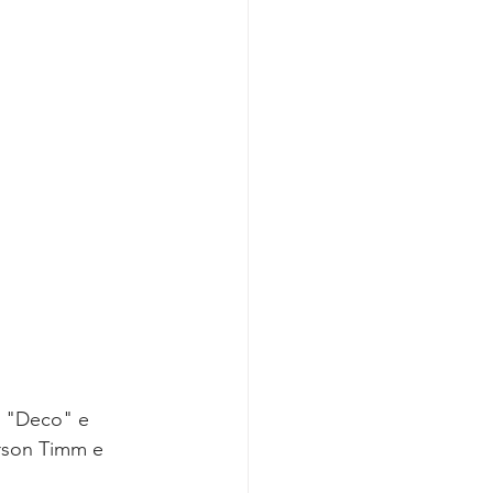
s "Deco" e 
erson Timm e 