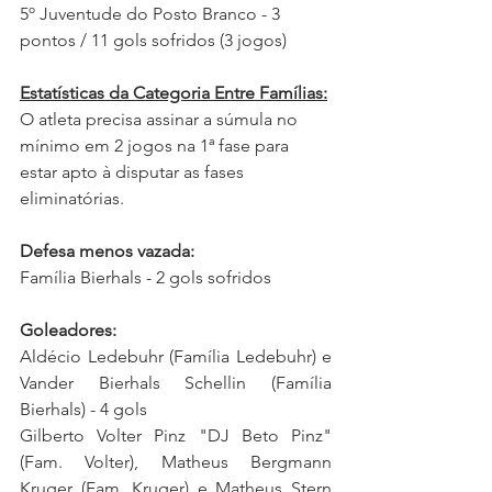
5º Juventude do Posto Branco - 3 
pontos / 11 gols sofridos (3 jogos)
Estatísticas da Categoria Entre Famílias:
O atleta precisa assinar a súmula no 
mínimo em 2 jogos na 1ª fase para 
estar apto à disputar as fases 
eliminatórias.
Defesa menos vazada:
Família Bierhals - 2 gols sofridos
Goleadores:
Aldécio Ledebuhr (Família Ledebuhr) e 
Vander Bierhals Schellin (Família 
Bierhals) - 4 gols 
Gilberto Volter Pinz "DJ Beto Pinz" 
(Fam. Volter), Matheus Bergmann 
Kruger (Fam. Kruger) e 
Matheus Stern 