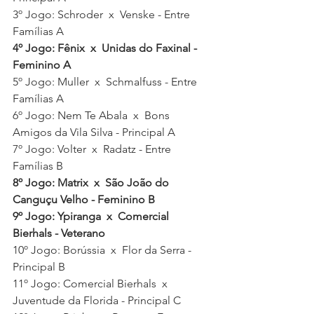
3º Jogo: Schroder  x  Venske - Entre 
Famílias A
4
º Jogo: Fênix  x  Unidas do Faxinal - 
Feminino A
5º Jogo: Muller  x  Schmalfuss - Entre 
Famílias A
6º Jogo: Nem Te Abala  x  Bons 
Amigos da Vila Silva - Principal A
7º Jogo: Volter  x  Radatz - Entre 
Famílias B
8
º Jogo: Matrix  x  São João do 
Canguçu Velho - Feminino B
9º Jogo: Ypiranga  x  Comercial 
Bierhals - Veterano
10º Jogo: Borússia  x  Flor da Serra - 
Principal B
11º Jogo: Comercial Bierhals  x  
Juventude da Florida - Principal C