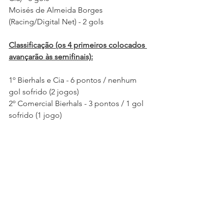
Moisés de Almeida Borges 
(Racing/Digital Net) - 2 gols
Classificação (os 4 primeiros colocados 
avançarão às semifinais):
1º Bierhals e Cia - 6 pontos / nenhum 
gol sofrido (2 jogos)
2º Comercial Bierhals - 3 pontos / 1 gol 
sofrido (1 jogo)
3º Juventus - 3 pontos / 7 gols sofridos 
(2 jogos)
4º Ypiranga - 1 ponto / 2 gols sofridos 
(2 jogos)
5º Racing/Digital Net - 1 ponto / 7 gols 
sofridos (3 jogos)
Estatísticas da Categoria Feminina: