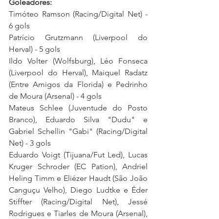
Goleadores:
Timóteo Ramson (Racing/Digital Net) - 
6 gols
Patrício Grutzmann (Liverpool do 
Herval) - 5 gols
Ildo Volter (Wolfsburg), Léo Fonseca 
(Liverpool do Herval), Maiquel Radatz 
(Entre Amigos da Florida) e Pedrinho 
de Moura (Arsenal) - 4 gols
Mateus Schlee (Juventude do Posto 
Branco), Eduardo Silva "Dudu" e 
Gabriel Schellin "Gabi" (Racing/Digital 
Net) - 3 gols
Eduardo Voigt (Tijuana/Fut Led), Lucas 
Kruger Schroder (EC Pation), Andriel 
Heling Timm e Eliézer Haudt (São João 
Canguçu Velho), Diego Ludtke e Éder 
Stiffter (Racing/Digital Net), Jessé 
Rodrigues e Tiarles de Moura (Arsenal), 