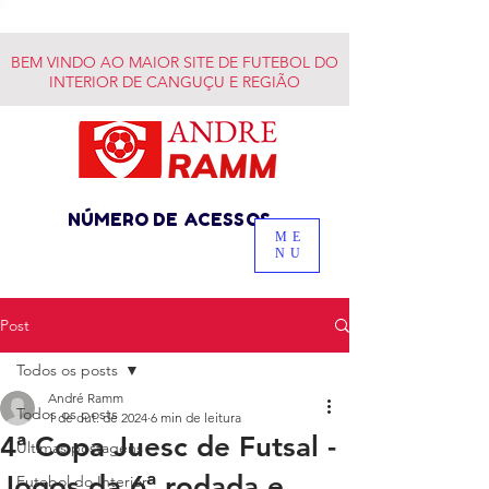
BEM VINDO AO MAIOR SITE DE FUTEBOL DO
INTERIOR DE CANGUÇU E REGIÃO
NÚMERO DE ACESSOS
ME
NU
Post
Todos os posts
André Ramm
Todos os posts
1 de out. de 2024
6 min de leitura
4ª Copa Juesc de Futsal -
Últimas postagens
Jogos da 6ª rodada e
Futebol do Interior