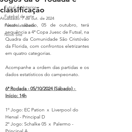
Futsal do Interior
classificação
Futebol de sete
Atualizado:
7 de out. de 2024
Neste sábado, 05 de outubro, terá 
Futsal da cidade
sequência a 4ª Copa Juesc de Futsal, na 
Novo Site
Quadra da Comunidade São Cristóvão 
da Florida, com confrontos eletrizantes 
em quatro categorias.
Acompanhe a ordem das partidas e os 
dados estatísticos do campeonato.
6ª Rodada - 05/10/2024 (Sábado) - 
Início: 14h
1º Jogo: EC Pation  x  Liverpool do 
Herval - Principal D
2º Jogo: Schalke 05  x  Palermo - 
Principal A