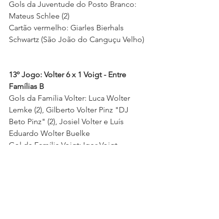
Gols da Juventude do Posto Branco: 
Mateus Schlee (2) 
Cartão vermelho: Giarles Bierhals 
Schwartz (São João do Canguçu Velho) 
13º Jogo: Volter 6 x 1 Voigt - Entre 
Famílias B
Gols da Família Volter: Luca Wolter 
Lemke (2), Gilberto Volter Pinz "DJ 
Beto Pinz" (2), Josiel Volter e Luís 
Eduardo Wolter Buelke 
Gol da Família Voigt: Igor Voigt 
Cartão amarelo: Josiel Volter (Família 
Volter) 
Arbitragem: Oberdan Peter, Alexandre 
Baldassari e Marcos Bergmann 