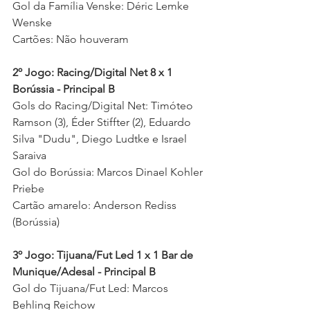
Gol da Família Venske: Déric Lemke 
Wenske 
Cartões: Não houveram 
2º Jogo: Racing/Digital Net 8 x 1 
Borússia - Principal B
Gols do Racing/Digital Net: Timóteo 
Ramson (3), Éder Stiffter (2), Eduardo 
Silva "Dudu", Diego Ludtke e Israel 
Saraiva 
Gol do Borússia: Marcos Dinael Kohler 
Priebe 
Cartão amarelo: Anderson Rediss 
(Borússia)
3º Jogo: Tijuana/Fut Led 1 x 1 Bar de 
Munique/Adesal - Principal B
Gol do Tijuana/Fut Led: Marcos 
Behling Reichow 