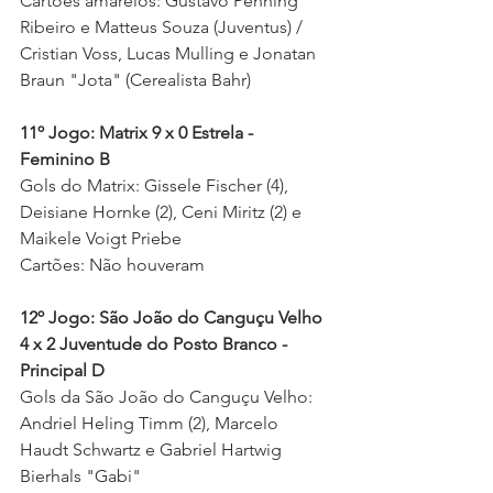
Cartões amarelos: Gustavo Penning 
Ribeiro e Matteus Souza (Juventus) / 
Cristian Voss, Lucas Mulling e Jonatan 
Braun "Jota" (Cerealista Bahr) 
11º Jogo: Matrix 9 x 0 Estrela - 
Feminino B
Gols do Matrix:
Gissele Fischer (4), 
Deisiane Hornke (2), Ceni Miritz (2) e 
Maikele Voigt Priebe
Cartões: Não houveram
12º Jogo: São João do Canguçu Velho 
4 x 2 Juventude do Posto Branco - 
Principal D
Gols da São João do Canguçu Velho: 
Andriel Heling Timm (2), Marcelo 
Haudt Schwartz e Gabriel Hartwig 
Bierhals "Gabi" 