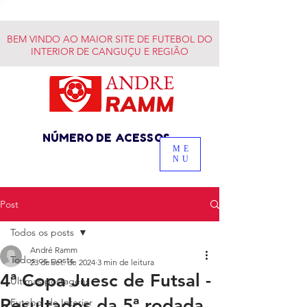
BEM VINDO AO MAIOR SITE DE FUTEBOL DO
INTERIOR DE CANGUÇU E REGIÃO
NÚMERO DE ACESSOS
ME
NU
Post
Todos os posts
André Ramm
Todos os posts
23 de set. de 2024
3 min de leitura
4ª Copa Juesc de Futsal -
Últimas postagens
Resultados da 5ª rodada
Futebol do Interior