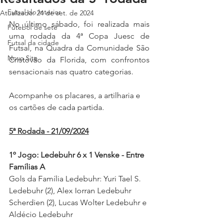
Futsal do Interior
Atualizado:
24 de set. de 2024
No último sábado, foi realizada mais 
Futebol de sete
uma rodada da 4ª Copa Juesc de 
Futsal da cidade
Futsal, na Quadra da Comunidade São 
Novo Site
Cristóvão da Florida, com confrontos 
sensacionais nas quatro categorias.
Acompanhe os placares, a artilharia e 
os cartões de cada partida.
5ª Rodada - 21/09/2024
1º Jogo: 
Ledebuhr 6 x 1 Venske - Entre 
Famílias A
Gols da Família Ledebuhr: Yuri Tael S. 
Ledebuhr (2), Alex Iorran Ledebuhr 
Scherdien (2), Lucas Wolter Ledebuhr e 
Aldécio Ledebuhr