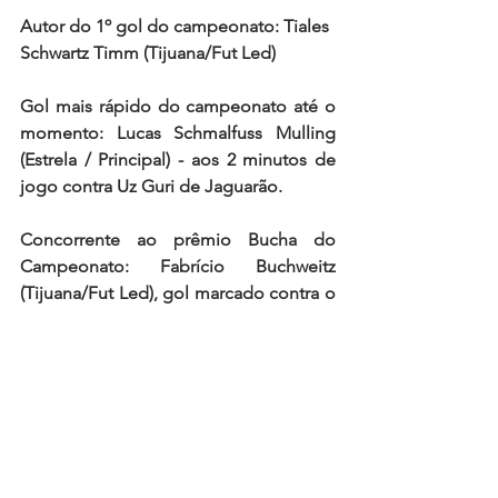
Autor do 1º gol do campeonato: Tiales 
Schwartz Timm (Tijuana/Fut Led)
Gol mais rápido do campeonato até o 
momento: Lucas Schmalfuss Mulling 
(Estrela / Principal) - aos 2 minutos de 
jogo contra Uz Guri de Jaguarão.
Concorrente ao prêmio Bucha do 
Campeonato: Fabrício Buchweitz 
(Tijuana/Fut Led), gol marcado contra o 
Bayern.
Agenda da sequência da competição:
2
ª
 Rodada: 22 de Abril (Terça-Feira / 3º 
Dia de Festa de Páscoa / Feriado na 
Colônia)
3
ª
 Rodada: 1º de Maio (Quinta-Feira / 