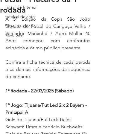
Futsal do Interior
rodada
Futebol de sete
A 5ª Edição da Copa São João 
Futsal da cidade
Elevato de Futsal do Canguçu Velho / 
Vereador Marcinho / Agro Muller 40 
Novo Site
Anos começou com confrontos 
acirrados e ótimo público presente. 
Confira a ficha técnica de cada partida 
e as demais informações da sequência 
do certame. 
1ª Rodada - 22/03/2025 (Sábado)
1º Jogo: Tijuana/Fut Led 2 x 2 Bayern - 
Principal A
Gols do Tijuana/Fut Led: Tiales 
Schwartz Timm e Fabrício Buchweitz 
Gols do Bayern: Patrício Grutzmann (2)