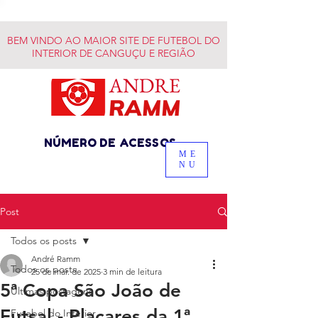
BEM VINDO AO MAIOR SITE DE FUTEBOL DO
INTERIOR DE CANGUÇU E REGIÃO
NÚMERO DE ACESSOS
ME
NU
Post
Todos os posts
André Ramm
Todos os posts
25 de mar. de 2025
3 min de leitura
5ª Copa São João de
Últimas postagens
Futsal - Placares da 1ª
Futebol do Interior