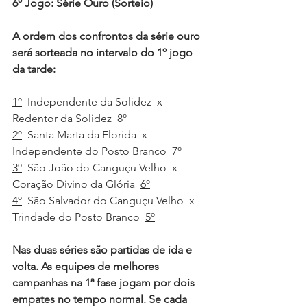
6º Jogo: Série Ouro (Sorteio)
A ordem dos confrontos da série ouro 
será sorteada no intervalo do 1º jogo 
da tarde:
1º
  Independente da Solidez  x  
Redentor da Solidez  
8º
2º
  Santa Marta da Florida  x  
Independente do Posto Branco  
7º
3º
  São João do Canguçu Velho  x  
Coração Divino da Glória  
6º
4º
  São Salvador do Canguçu Velho  x  
Trindade do Posto Branco  
5º
Nas duas séries são partidas de ida e 
volta. As equipes de melhores 
campanhas na 1ª fase jogam por dois 
empates no tempo normal. Se cada 