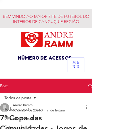
BEM VINDO AO MAIOR SITE DE FUTEBOL DO
INTERIOR DE CANGUÇU E REGIÃO
NÚMERO DE ACESSOS
ME
NU
Post
Todos os posts
André Ramm
Todos os posts
10 de abr. de 2024
3 min de leitura
7ª Copa das
Últimas postagens
Comunidades - Jogos de
Futebol do Interior