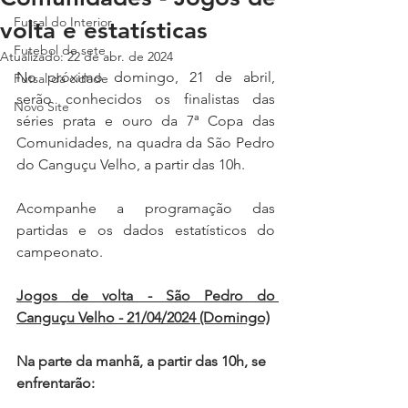
Futsal do Interior
volta e estatísticas
Futebol de sete
Atualizado:
22 de abr. de 2024
No próximo domingo, 21 de abril, 
Futsal da cidade
serão conhecidos os finalistas das 
Novo Site
séries prata e ouro da 7ª Copa das 
Comunidades, na quadra da São Pedro 
do Canguçu Velho, a partir das 10h.
Acompanhe a programação das 
partidas e os dados estatísticos do 
campeonato.
Jogos de volta - São Pedro do 
Canguçu Velho - 21/04/2024 (Domingo)
Na parte da manhã, a partir das 10h, se 
enfrentarão: