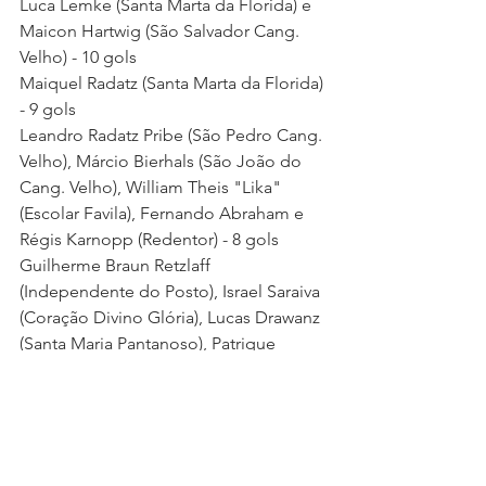
Luca Lemke (Santa Marta da Florida) e 
Maicon Hartwig (São Salvador Cang. 
Velho) - 10 gols
Maiquel Radatz (Santa Marta da Florida) 
- 9 gols
Leandro Radatz Pribe (São Pedro Cang. 
Velho), Márcio Bierhals (São João do 
Cang. Velho), William Theis "Lika" 
(Escolar Favila), Fernando Abraham e 
Régis Karnopp (Redentor) - 8 gols
Guilherme Braun Retzlaff 
(Independente do Posto), Israel Saraiva 
(Coração Divino Glória), Lucas Drawanz 
(Santa Maria Pantanoso), Patrique 
Heinemann Duarte (São Pedro Cox. 
C.), Rafael Hartwig "Rafinha" (Escolar 
da Favila), Régis Neitzke Radatz (Santa 
Marta da Florida), Alex Iorran Ledebuhr 
Scherdien e Ariel Retzlaff (São João do 