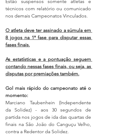
Estão suspensos somente atletas e 
técnicos com relatório ou comunicado 
nos demais Campeonatos Vinculados.
O atleta deve ter assinado a súmula em 
8 jogos na 1ª fase para disputar essas 
fases finais.
As estatísticas e a pontuação seguem 
contando nessas fases finais, ou seja, as 
disputas por premiações também.
Gol mais rápido do campeonato até o 
momento:
Marciano Taubenhein (Independente 
da Solidez) - aos 30 segundos de 
partida nos jogos de ida das quartas de 
finais na São João do Canguçu Velho, 
contra a Redentor da Solidez.