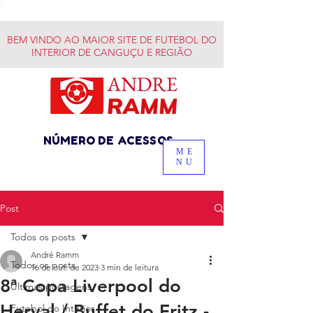
BEM VINDO AO MAIOR SITE DE FUTEBOL DO
INTERIOR DE CANGUÇU E REGIÃO
NÚMERO DE ACESSOS
ME
NU
Post
Todos os posts
André Ramm
Todos os posts
16 de out. de 2023
3 min de leitura
8ª Copa Liverpool do
Últimas postagens
Herval / Buffet do Fritz -
Futebol do Interior