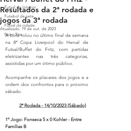
Futsal do Interior
Resultados da 2ª rodada e
Futebol de sete
jogos da 3ª rodada
Futsal da cidade
Atualizado:
19 de out. de 2023
Novo Site
A bola rolou no último final de semana 
na 8ª Copa Liverpool do Herval de 
Futsal/Buffet do Fritz, com partidas 
eletrizantes nas três categorias, 
assistidas por um ótimo público.
Acompanhe os placares dos jogos e a 
ordem dos confrontos para o próximo 
sábado.
2ª Rodada - 14/10/2023 (Sábado)
1º Jogo: Fonseca 5 x 0 Kohler - Entre 
Famílias B