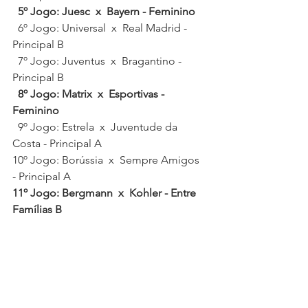
5º Jogo: Juesc  x  Bayern - Feminino 
  6º Jogo: Universal  x  Real Madrid - 
Principal B
  7º Jogo: Juventus  x  Bragantino - 
Principal B
  8º Jogo: Matrix  x  Esportivas - 
Feminino 
  9º Jogo: Estrela  x  Juventude da 
Costa - Principal A
10º Jogo: Borússia  x  Sempre Amigos 
- Principal A
11º Jogo: Bergmann  x  Kohler - Entre 
Famílias B
Folgam no feminino: Aston Villa, 
Estância e JerLuz  
Folgam no entre famílias: Equipes da 