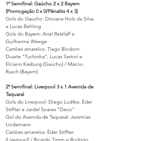
1ª Semifinal: Gaúcho 2 x 2 Bayern 
(Prorrogação 0 x 0/Pênaltis 4 x 3)
Gols do Gaúcho: Diovane Holz da Silva 
e Lucas Behling 
Gols do Bayern: Ariel Retzlaff e 
Guilherme Weege 
Cartões amarelos: Tiago Blodorn 
Duarte "Tuchinha", Lucas Sartori e 
Elciano Kasburg (Gaúcho) / Márcio 
Rusch (Bayern)
2ª Semifinal: Liverpool 3 x 1 Avenida de 
Taquaral
Gols do Liverpool: Diego Ludtke, Éder 
Stiffter e Jardel Soares "Deco"
Gol do Avenida de Taquaral: Jeremias 
Lindemann
Cartões amarelos: Éder Stiffter 
(Liverpool) / Ricardo Timm e Rodrigo 