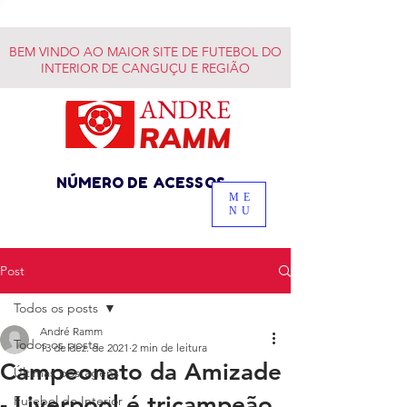
BEM VINDO AO MAIOR SITE DE FUTEBOL DO
INTERIOR DE CANGUÇU E REGIÃO
NÚMERO DE ACESSOS
ME
NU
Post
Todos os posts
André Ramm
Todos os posts
13 de dez. de 2021
2 min de leitura
Campeonato da Amizade
Últimas postagens
- Liverpool é tricampeão
Futebol do Interior