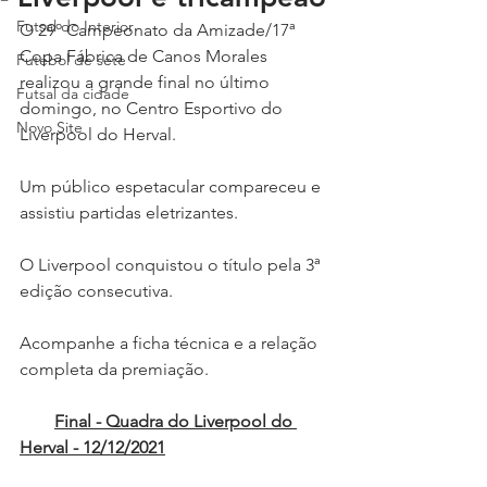
Futsal do Interior
O 29º Campeonato da Amizade/17ª 
Copa Fábrica de Canos Morales 
Futebol de sete
realizou a grande final no último 
Futsal da cidade
domingo, no Centro Esportivo do 
Novo Site
Liverpool do Herval.
Um público espetacular compareceu e 
assistiu partidas eletrizantes. 
O Liverpool conquistou o título pela 3ª 
edição consecutiva.
Acompanhe a ficha técnica e a relação 
completa da premiação.
Final - Quadra do Liverpool do 
Herval - 12/12/2021