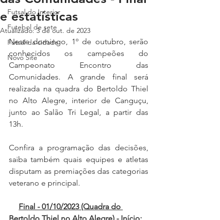
Futsal do Interior
e estatísticas
Futebol de sete
Atualizado:
3 de out. de 2023
Neste domingo, 1º de outubro, serão 
Futsal da cidade
conhecidos os campeões do 
Novo Site
Campeonato Encontro das 
Comunidades. A grande final será 
realizada na quadra do Bertoldo Thiel 
no Alto Alegre, interior de Canguçu, 
junto ao Salão Tri Legal, a partir das 
13h.
Confira a programação das decisões, 
saiba também quais equipes e atletas 
disputam as premiações das categorias 
veterano e principal.
Final - 01/10/2023 (Quadra do 
Bertoldo Thiel no Alto Alegre) - Início: 