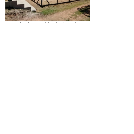
   Quadra do Bertoldo Thiel no Alto 
Alegre será palco de decisões 
eletrizantes no domingo