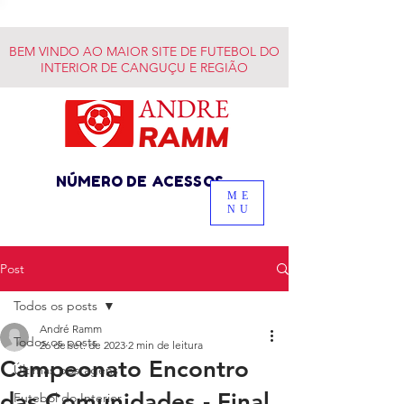
BEM VINDO AO MAIOR SITE DE FUTEBOL DO
INTERIOR DE CANGUÇU E REGIÃO
NÚMERO DE ACESSOS
ME
NU
Post
Todos os posts
André Ramm
Todos os posts
26 de set. de 2023
2 min de leitura
Campeonato Encontro
Últimas postagens
das Comunidades - Final
Futebol do Interior