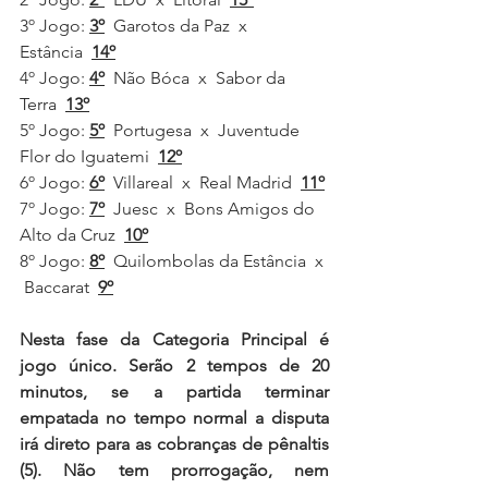
3º Jogo:
3º
Garotos da Paz
 x  
Estância
14º
4º Jogo:
4º
Não Bóca  x  Sabor da 
Terra  
13º
5º Jogo:
5º
Portugesa
 x  Juventude 
Flor do Iguatemi
12º
6º Jogo:
6º
Villareal  x  Real Madrid  
11º
7º Jogo:
7º
Juesc
 x  Bons Amigos do 
Alto da Cruz
10º
8º Jogo:
8º
Quilombolas da Estância  x 
 Baccarat  
9º
Nesta fase da Categoria Principal é 
jogo único. Serão 2 tempos de 20 
minutos, se a partida terminar 
empatada no tempo normal a disputa 
irá direto para as cobranças de pênaltis 
(5). Não tem prorrogação, nem 