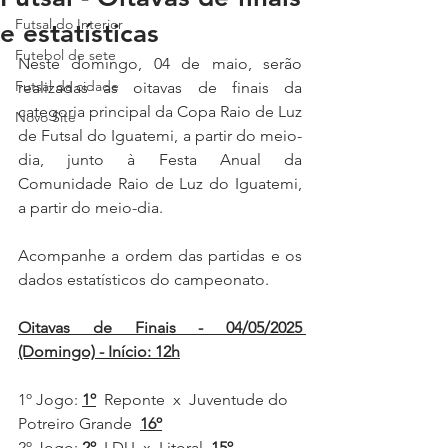
Futsal do Interior
e estatísticas
Futebol de sete
Neste domingo, 04 de maio, serão 
Futsal da cidade
realizadas as oitavas de finais da 
categoria principal da Copa Raio de Luz 
Novo Site
de Futsal do Iguatemi, a partir do meio-
dia, junto à Festa Anual da 
Comunidade Raio de Luz do Iguatemi, 
a partir do meio-dia.
Acompanhe a ordem das partidas e os 
dados estatísticos do campeonato. 
Oitavas de Finais - 04/05/2025 
(Domingo) - Início: 12h
1º Jogo:
1º
Reponte
 x  Juventude do 
Potreiro Grande
16º
2º Jogo:
2º
LDU  x  Litoral  
15º