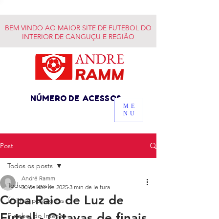
BEM VINDO AO MAIOR SITE DE FUTEBOL DO
INTERIOR DE CANGUÇU E REGIÃO
NÚMERO DE ACESSOS
ME
NU
Post
Todos os posts
André Ramm
Todos os posts
30 de abr. de 2025
3 min de leitura
Copa Raio de Luz de
Últimas postagens
Futsal - Oitavas de finais
Futebol do Interior