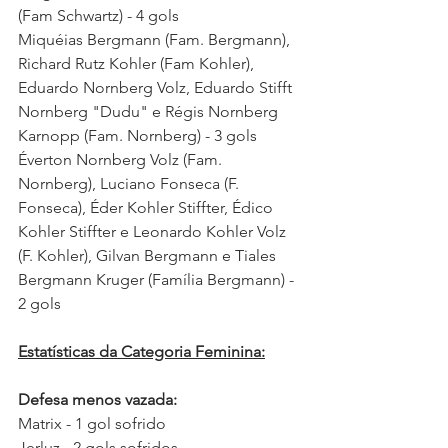
(Fam Schwartz) - 4 gols 
Miquéias Bergmann (Fam. Bergmann), 
Richard Rutz Kohler (Fam Kohler), 
Eduardo Nornberg Volz, Eduardo Stifft 
Nornberg "Dudu" e Régis Nornberg 
Karnopp (Fam. Nornberg) - 3 gols
Éverton Nornberg Volz (Fam. 
Nornberg), Luciano Fonseca (F. 
Fonseca), Éder Kohler Stiffter, Édico 
Kohler Stiffter e Leonardo Kohler Volz 
(F. Kohler), Gilvan Bergmann e Tiales 
Bergmann Kruger (Família Bergmann) - 
2 gols
Estatísticas da Categoria Feminina:
Defesa menos vazada:
Matrix - 1 gol sofrido
Jerluz - 2 gols sofridos 