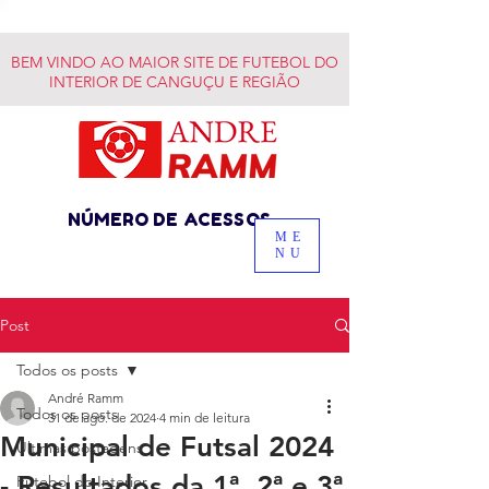
BEM VINDO AO MAIOR SITE DE FUTEBOL DO
INTERIOR DE CANGUÇU E REGIÃO
NÚMERO DE ACESSOS
ME
NU
Post
Todos os posts
André Ramm
Todos os posts
31 de ago. de 2024
4 min de leitura
Municipal de Futsal 2024
Últimas postagens
- Resultados da 1ª, 2ª e 3ª
Futebol do Interior