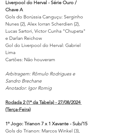
Liverpool do Herval - Série Ouro / 
Chave A
Gols do Borússia Canguçu: Serginho 
Nunes (2), Alex Iorran Scherdien (2), 
Lucas Sartori, Victor Cunha "Chupeta" 
e Darlan Reichow 
Gol do Liverpool do Herval: Gabriel 
Lima 
Cartões: Não houveram 
Arbitragem: Rômulo Rodrigues e 
Sandro Brechane 
Anotador: Igor Romig 
Rodada 2 (
1ª da Tabela) 
- 27/08/2024 
(Terça-Feira)
1º Jogo: Trianon 7 x 1 Xavante - Sub/15
Gols do Trianon: Marcos Winkel (3), 