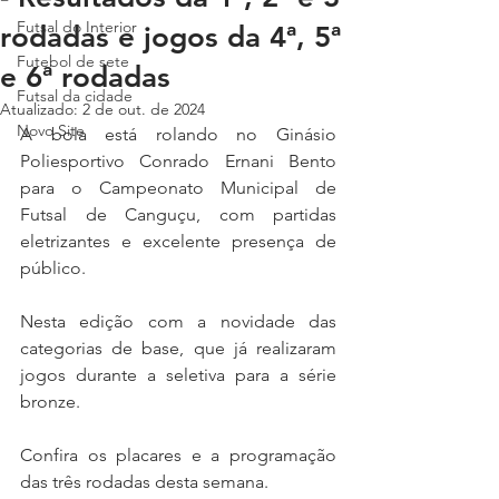
Futsal do Interior
rodadas e jogos da 4ª, 5ª
Futebol de sete
e 6ª rodadas
Futsal da cidade
Atualizado:
2 de out. de 2024
Novo Site
A bola está rolando no 
Ginásio 
Poliesportivo Conrado Ernani Bento 
para o 
Campeonato Municipal de 
Futsal de Canguçu, com partidas 
eletrizantes e excelente presença de 
público. 
Nesta edição com a novidade das 
categorias de base, que já realizaram 
jogos durante a seletiva para a série 
bronze.
Confira os placares e a programação 
das três rodadas desta semana.