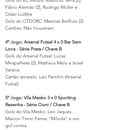
Gols do EC Moura: Maurício Terra (2), 
Fábio Alemão (2), Rodrigo Muller e 
Odair Ludtke  
Gols do CTDORC: Messias Beilfuss (2) 
Cartões: Não houveram
4º Jogo: Arsenal Futsal 4 x 0 Bar Sem 
Lona - Série Prata / Chave B
Gols do Arsenal Futsal: Lucas 
Mirapalhete (2), Matheus Melo e Israel 
Saraiva 
Cartão amarelo: Léo Perchin (Arsenal 
Futsal)  
5º Jogo: Vila Mesko 3 x 0 Sporting 
Resenha - Série Ouro / Chave B
Gols do Vila Mesko: Léo Jaques, 
Maicon Timm Ferraz "Miloda" e um 
gol contra