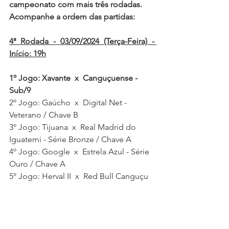
campeonato com mais três rodadas. 
Acompanhe a ordem das partidas: 
4ª 
Rodada - 03/09/2024 (Terça-Feira) - 
Início: 19h
1º Jogo: Xavante  x  Canguçuense - 
Sub/9
2º Jogo: Gaúcho  x  Digital Net - 
Veterano / Chave B
3º Jogo: Tijuana  x  Real Madrid do 
Iguatemi - Série Bronze / Chave A
4º Jogo: Google  x  Estrela Azul - Série 
Ouro / Chave A
5º Jogo: Herval II  x  Red Bull Canguçu 
- Série Prata / Chave A
5ª 
Rodada - 05/09/2024 (Quinta-Feira) - 