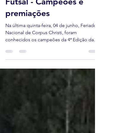
4ª Copa Point JP de
Futsal - Campeões e
premiações
Na última quinta-feira, 04 de junho, Feriado
Nacional de Corpus Christi, foram
conhecidos os campeões da 4ª Edição da
Copa Point JP de Futsal em Santa Augusta,
às margens da ERS-265. Um grande público
prestigiou decisões eletrizantes em todas as
categorias. Confira os resultados e a relação
completa da premiação. Final - 04/06/2026
(Quinta-Feira / Feriado Nacional) 1º Jogo:
Bergmann 1 x 1 Schmalfuss (Pênaltis 7 x 6) -
Semifinal do Entre Famílias Gol da Família
Bergmann: Thiar