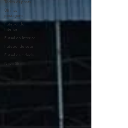
Todos os posts
Últimas
postagens
Futebol do
Interior
Futsal do Interior
Futebol de sete
Futsal da cidade
Novo Site