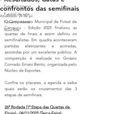
Futsal do Interior
confrontos das semifinais
Futebol de sete
Atualizado:
24 de jul.
O Campeonato Municipal de Futsal de 
Futsal da cidade
Canguçu - Edição 2025 finalizou as 
Novo Site
quartas de finais e assim definiu os 
semifinalistas. Em quadra aconteceram 
partidas eletrizantes e acirradas, 
assistidas por um excelente público. A 
competição é realizada no Ginásio 
Conrado Ernani Bento, organizada pelo 
Núcleo de Esportes.
Confira os placares, a agenda e saiba 
quais serão os cruzamentos das 3 
etapas de semifinais.
26ª Rodada (1ª Etapa das Quartas de 
Finais) - 04/11/2025 (Terça-Feira)