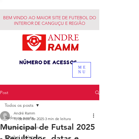
BEM VINDO AO MAIOR SITE DE FUTEBOL DO
INTERIOR DE CANGUÇU E REGIÃO
NÚMERO DE ACESSOS
ME
NU
Post
Todos os posts
André Ramm
Todos os posts
13 de nov. de 2025
3 min de leitura
Municipal de Futsal 2025
Últimas postagens
- Resultados, datas e
Futebol do Interior