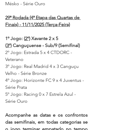
Mésko - Série Ouro
29ª Rodada (4ª Etapa das Quartas de 
Finais) - 11/11/2025 (Terça-Feira)
1º Jogo: (
2º)
 Xavante 2 x 5 
(
3º)
 Canguçuense - Sub/9 (Semifinal)
2º Jogo: Estrada 5 x 4 CTDORC - 
Veterano
3º Jogo: Real Madrid 4 x 3 Canguçu 
Velho - Série Bronze
4º Jogo: Horizonte FC 9 x 4 Juventus - 
Série Prata
5º Jogo: Racing 0 x 7 Estrela Azul - 
Série Ouro
Acompanhe as datas e os confrontos 
das semifinais, 
em todas categorias se 
o jogo terminar empatado no tempo 